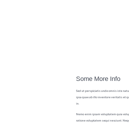
Some More Info
Sed ut perspiciatis unde omnis iste na
ipsa quae ab illo inventore veritatis et 
in.
Nemo enim ipsam voluptatem quia volupta
ratione voluptatem sequi nesciunt. Neque