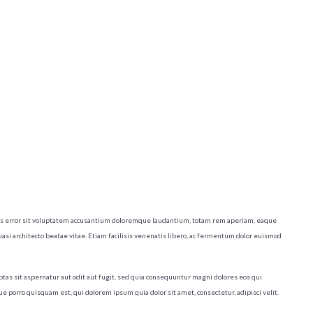
tus error sit voluptatem accusantium doloremque laudantium, totam rem aperiam, eaque
quasi architecto beatae vitae. Etiam facilisis venenatis libero, ac fermentum dolor euismod
s sit aspernatur aut odit aut fugit, sed quia consequuntur magni dolores eos qui
 porro quisquam est, qui dolorem ipsum quia dolor sit amet, consectetur, adipisci velit.