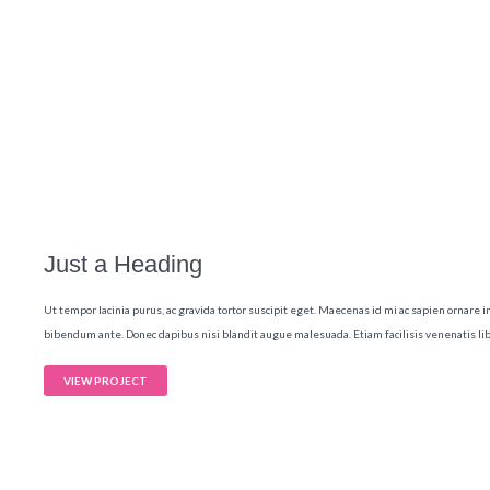
Just a Heading
Ut tempor lacinia purus, ac gravida tortor suscipit eget. Maecenas id mi ac sapien ornare 
bibendum ante. Donec dapibus nisi blandit augue malesuada. Etiam facilisis venenatis lib
VIEW PROJECT