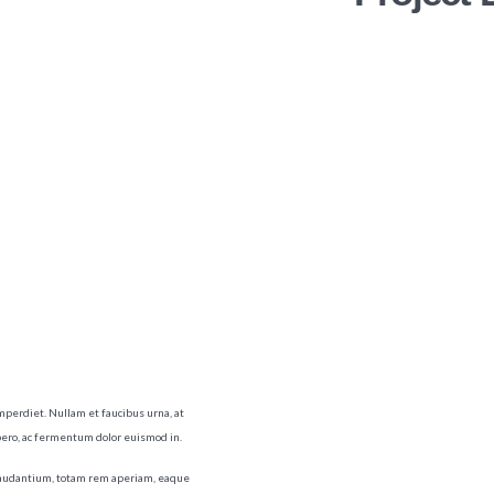
imperdiet. Nullam et faucibus urna, at
bero, ac fermentum dolor euismod in.
 laudantium, totam rem aperiam, eaque