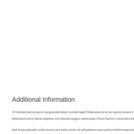
Additional Information
Ut tempor lacinia purus, ac gravida tortor suscipit eget. Maecenas id mi ac sapien ornare 
bibendum ante. Donec dapibus nisi blandit augue malesuada. Etiam facilisis venenatis li
Sed ut perspiciatis unde omnis iste natus error sit voluptatem accusantium doloremque