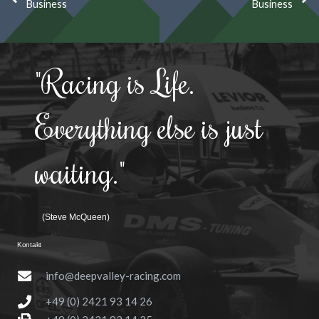
Business
Business
"Racing is Life.
Everything else is just
waiting."
(Steve McQueen)
Kontakt
info@deepvalley-racing.com
+49 (0) 2421 93 14 26